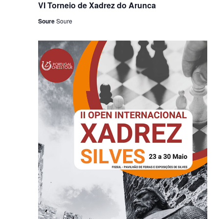
VI Torneio de Xadrez do Arunca
e
n
Soure
Soure
t
o
s