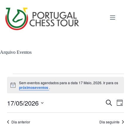
Arquivo
Eventos
Sem eventos agendados para a data 17 Maio, 2026. Ir para os
A
próximoseventos
.
v
i
17/05/2026
N
N
s
P
D
o
a
a
e
S
i
v
v
s
e
a
e
e
q
l
Dia anterior
Dia seguinte
g
g
u
e
a
a
i
c